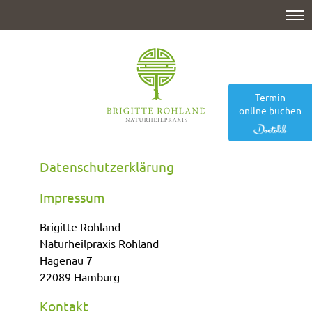
HOME
PRAXIS
BEHANDLUNGSGEBIETE
Termin
DIAGNOSTIK
online buchen
THERAPIEVERFAHREN
Datenschutzerklärung
ÜBER MICH
Impressum
KONTAKT
Brigitte Rohland
Naturheilpraxis Rohland
Hagenau 7
22089 Hamburg
Kontakt